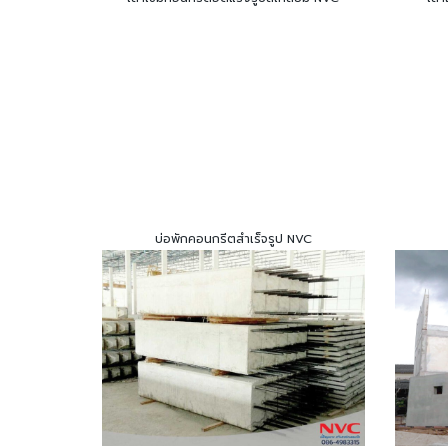
บ่อพักคอนกรีตสำเร็จรูป NVC