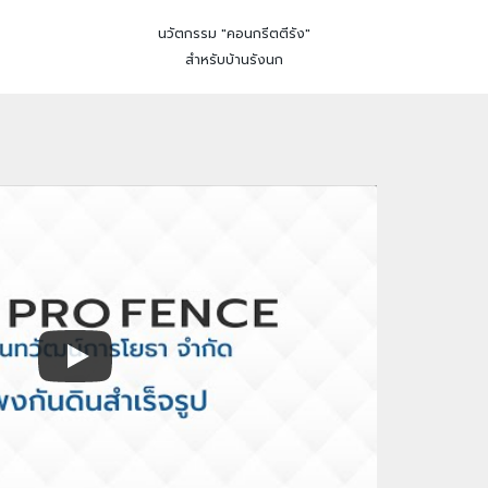
นวัตกรรม "คอนกรีตตีรัง"
สำหรับบ้านรังนก