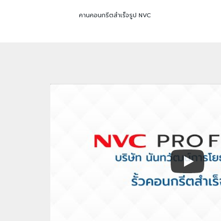
คานคอนกรีตสำเร็จรูป NVC