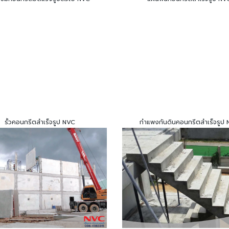
รั้วคอนกรีตสำเร็จรูป NVC
กำแพงกันดินคอนกรีตสำเร็จรูป