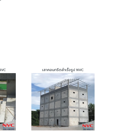
 NVC
เสาคอนกรีตสำเร็จรูป NVC