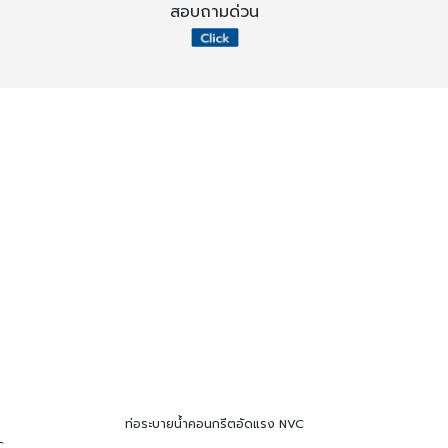
า
สอบถามด่วน
ท่อระบายน้ำคอนกรีตอัดแรง NVC
C